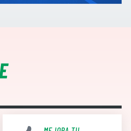
CORRE / CARGA
E
MEJORA TU