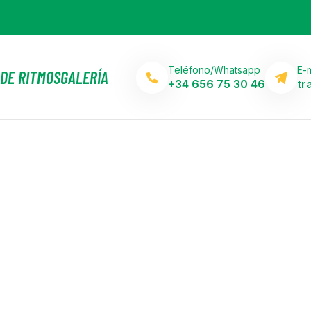
Teléfono/Whatsapp
E-m
DE RITMOS
GALERÍA
+34 656 75 30 46
tr