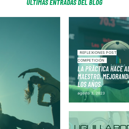
ÚLTIMAS ENTRADAS DEL BLOG
REFLEXIONES POST
COMPETICIÓN
LA PRÁCTICA HACE A
MAESTRO. MEJORAND
LOS AÑOS.
agosto 3, 2023