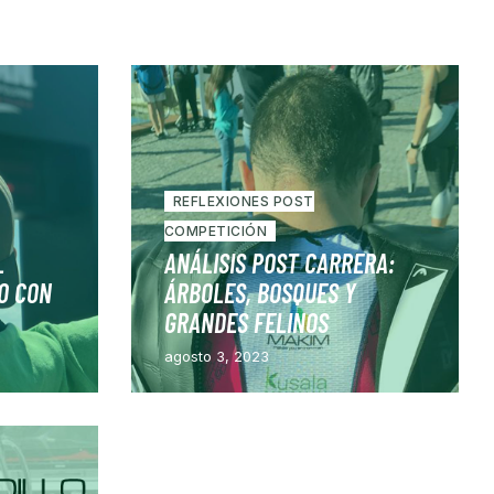
REFLEXIONES POST
COMPETICIÓN
L
ANÁLISIS POST CARRERA:
O CON
ÁRBOLES, BOSQUES Y
GRANDES FELINOS
agosto 3, 2023