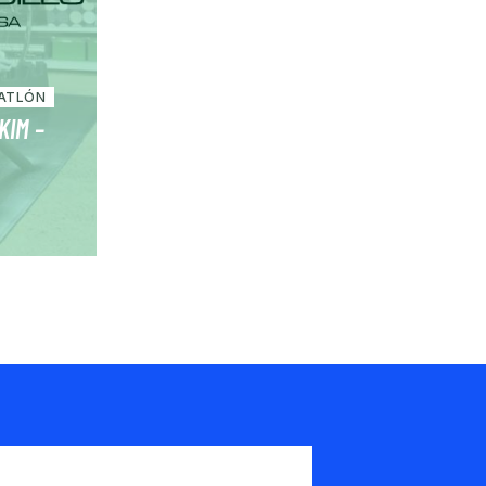
IATLÓN
KIM –