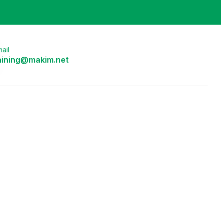
ail
aining@makim.net